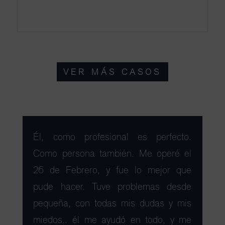
VER MÁS CASOS
Él, como profesional es perfecto.
Como persona también. Me operé el
26 de Febrero, y fue lo mejor que
pude hacer. Tuve problemas desde
pequeña, con todas mis dudas y mis
miedos.. él me ayudó en todo, y me