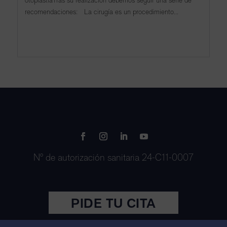
otoplastiaTras su realización debemos seguir una serie de
recomendaciones: La cirugía es un procedimiento...
Nº de autorización sanitaria 24-C11-0007
PIDE TU CITA