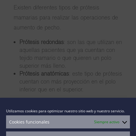
Existen diferentes tipos de prótesis
mamarias para realizar las operaciones de
aumento de pecho.
Prótesis redondas
: son las que utilizan en
aquellas pacientes que ya cuentan con
tejido mamario o que quieren un polo
superior más lleno.
Prótesis anatómicas
: este tipo de prótesis
cuentan con más proyección en el polo
inferior que en el superior.
A la hora de elegir entre un tipo de prótesis
Utilizamos cookies para optimizar nuestro sitio web y nuestro servicio.
mamarios u otro es importante no solo
Cookies funcionales
Siempre activo
guiarse por su forma sino tener en cuenta
muchas consideraciones como las